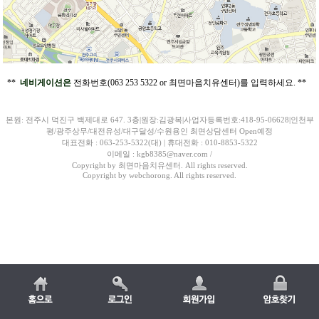
**
네비게이션은
전화번호(063 253 5322 or 최면마음치유센터)를 입력하세요. **
본원: 전주시 덕진구 백제대로 647. 3층|원장:김광복|사업자등록번호:418-95-06628|인천부
평/광주상무/대전유성/대구달성/수원용인 최면상담센터 Open예정
대표전화 : 063-253-5322(대) | 휴대전화 : 010-8853-5322
이메일 : kgb8385@naver.com /
Copyright by 최면마음치유센터. All rights reserved.
Copyright by webchorong. All rights reserved.