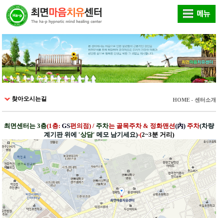
찾아오시는길
HOME - 센터소개
최면센터는 3층
(1층:
GS
편의점) /
주차
는 골목주차 &
정화맨션
(內)
주차
(차량
계기판 위에
'상담'
메모 남기세요
)
-
(
2~3분 거리)